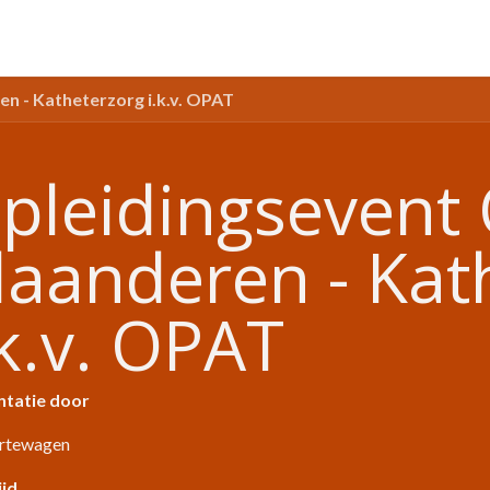
n - Katheterzorg i.k.v. OPAT
pleidingsevent 
laanderen - Kat
.k.v. OPAT
ntatie door
urtewagen
ijd