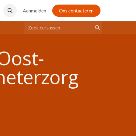
Aanmelden
Ons contacteren
Oost-
heterzorg