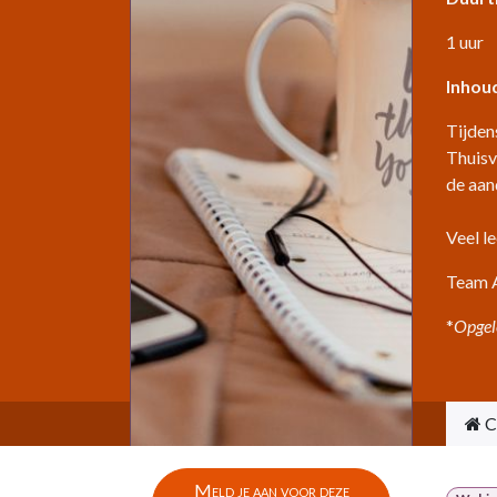
1 uur
Inhoud
Tijden
Thuisv
de aan
Veel le
Team A
*
Opgel
C
Meld je aan voor deze