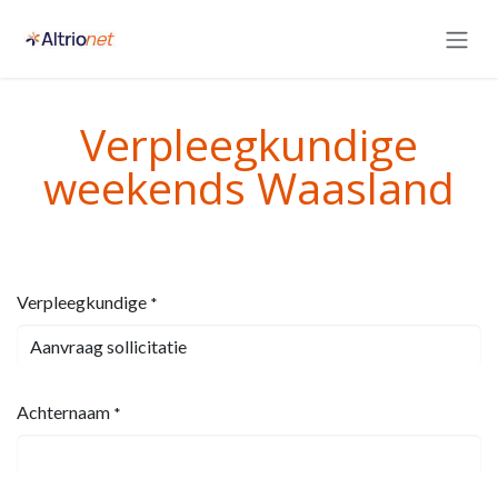
Overslaan naar inhoud
Verpleegkundige
weekends Waasland​
Verpleegkundige
*
Achternaam
*